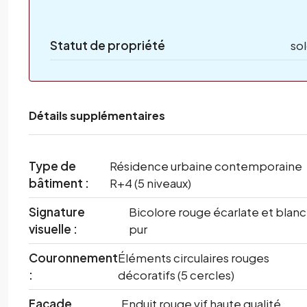
Statut de propriété
so
Détails supplémentaires
Type de
Résidence urbaine contemporaine
bâtiment :
R+4 (5 niveaux)
Signature
Bicolore rouge écarlate et blanc
visuelle :
pur
Couronnement
Éléments circulaires rouges
:
décoratifs (5 cercles)
Façade
Enduit rouge vif haute qualité