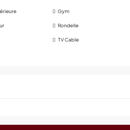
érieure
Gym
ur
Rondelle
TV Cable