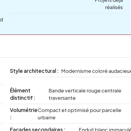
réalisés
ld
Style architectural :
Modernisme coloré audacieu
Élément
Bande verticale rouge centrale
distinctif :
traversante
Volumétrie
Compact et optimisé pour parcelle
:
urbaine
Façades secondaires :
Enduit blanc immacul