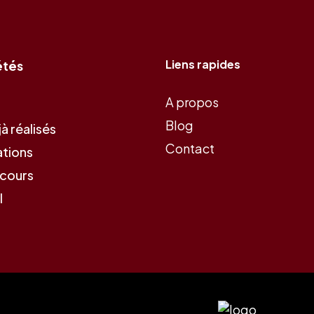
Liens rapides
étés
A propos
Blog
à réalisés
Contact
ations
 cours
l