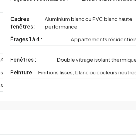
Cadres
Aluminium blanc ou PVC blanc haute
fenêtres :
performance
Étages 1 à 4 :
Appartements résidentiel
m²
Fenêtres :
Double vitrage isolant thermiqu
es
Peinture :
Finitions lisses, blanc ou couleurs neutre
es