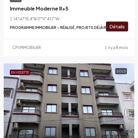
Immeuble Moderne R+5
14°47'15.8"N 17°17'41.7"W
Détails
PROGRAMME IMMOBILIER – RÉALISÉ, PROJETS DÉJÀ RÉALISÉS
CPI IMMOBILIER
il y a 8 mois
SOLD
EN VEDETTE