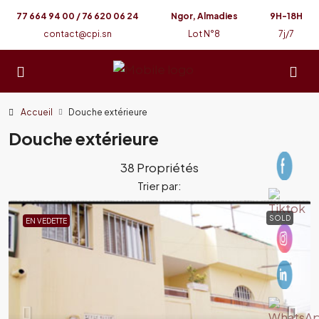
77 664 94 00 / 76 620 06 24
Ngor, Almadies
9H-18H
contact@cpi.sn
Lot N°8
7j/7
Accueil
Douche extérieure
Douche extérieure
38 Propriétés
Trier par:
SOLD
EN VEDETTE