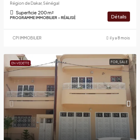
Région de Dakar, Sénégal
Superficie
200 m²
Détails
PROGRAMME IMMOBILIER – RÉALISÉ
CPI IMMOBILIER
il y a 8 mois
FOR_SALE
EN VEDETTE