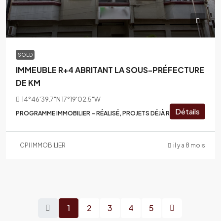
SOLD
IMMEUBLE R+4 ABRITANT LA SOUS-PRÉFECTURE
DE KM
14°46'39.7"N 17°19'02.5"W
Détails
PROGRAMME IMMOBILIER – RÉALISÉ, PROJETS DÉJÀ RÉALISÉS
CPI IMMOBILIER
il y a 8 mois
1
2
3
4
5