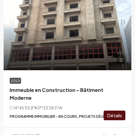
SOLD
Immeuble en Construction – Bâtiment
Moderne
14°45'53.8"N 17°23'28.5"W
Détails
PROGRAMME IMMOBILIER - EN COURS, PROJETS DÉJÀ RÉALISÉS