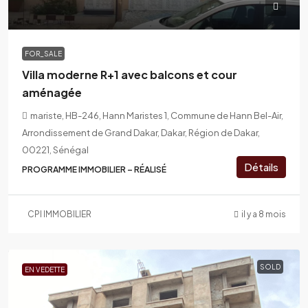
FOR_SALE
Villa moderne R+1 avec balcons et cour
aménagée
mariste, HB-246, Hann Maristes 1, Commune de Hann Bel-Air,
Arrondissement de Grand Dakar, Dakar, Région de Dakar,
00221, Sénégal
Détails
PROGRAMME IMMOBILIER – RÉALISÉ
CPI IMMOBILIER
il y a 8 mois
SOLD
EN VEDETTE