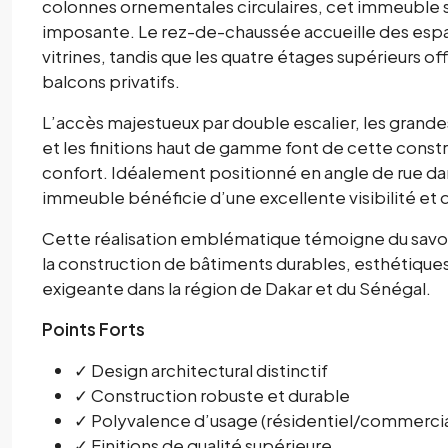
colonnes ornementales circulaires, cet immeuble s
imposante. Le rez-de-chaussée accueille des esp
vitrines, tandis que les quatre étages supérieurs 
balcons privatifs.
L’accès majestueux par double escalier, les grandes
et les finitions haut de gamme font de cette const
confort. Idéalement positionné en angle de rue da
immeuble bénéficie d’une excellente visibilité et d
Cette réalisation emblématique témoigne du savoi
la construction de bâtiments durables, esthétique
exigeante dans la région de Dakar et du Sénégal.
Points Forts
✓ Design architectural distinctif
✓ Construction robuste et durable
✓ Polyvalence d’usage (résidentiel/commercia
✓ Finitions de qualité supérieure