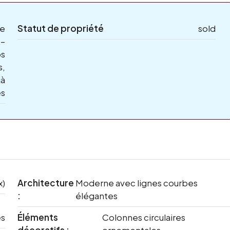
e
Statut de propriété
sold
 –
os
s,
jà
és
x)
Architecture
Moderne avec lignes courbes
:
élégantes
es
Éléments
Colonnes circulaires