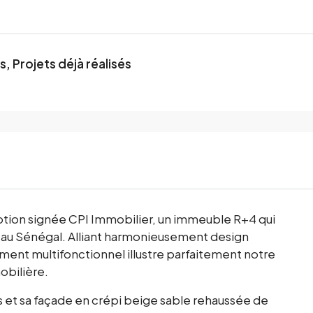
, Projets déjà réalisés
ption signée CPI Immobilier, un immeuble R+4 qui
e au Sénégal. Alliant harmonieusement design
iment multifonctionnel illustre parfaitement notre
obilière.
s et sa façade en crépi beige sable rehaussée de