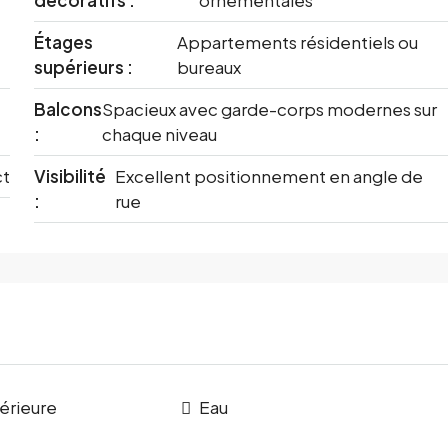
décoratifs :
ornementales
Étages
Appartements résidentiels ou
supérieurs :
bureaux
Balcons
Spacieux avec garde-corps modernes sur
:
chaque niveau
ct
Visibilité
Excellent positionnement en angle de
:
rue
érieure
Eau