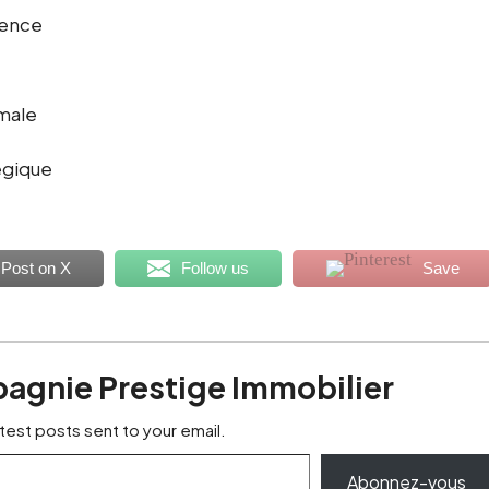
lence
imale
tégique
Post on X
Follow us
Save
pagnie Prestige Immobilier
test posts sent to your email.
Abonnez-vous