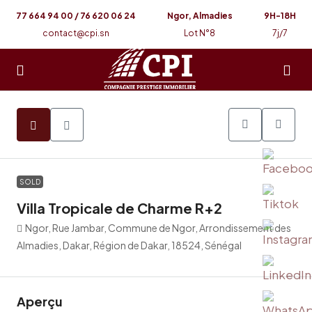
77 664 94 00 / 76 620 06 24
Ngor, Almadies
9H-18H
contact@cpi.sn
Lot N°8
7j/7
13
SOLD
Villa Tropicale de Charme R+2
Ngor, Rue Jambar, Commune de Ngor, Arrondissement des
Almadies, Dakar, Région de Dakar, 18524, Sénégal
Aperçu