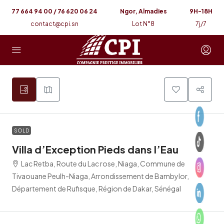
77 664 94 00 / 76 620 06 24
Ngor, Almadies
9H-18H
contact@cpi.sn
Lot N°8
7j/7
6
SOLD
Villa d’Exception Pieds dans l’Eau
Lac Retba, Route du Lac rose, Niaga, Commune de
Tivaouane Peulh-Niaga, Arrondissement de Bambylor,
Département de Rufisque, Région de Dakar, Sénégal