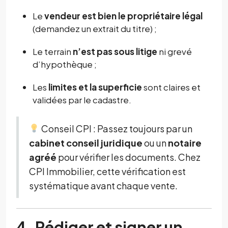
Le
vendeur est bien le propriétaire légal
(demandez un extrait du titre) ;
Le terrain
n’est pas sous litige
ni grevé
d’hypothèque ;
Les
limites et la superficie
sont claires et
validées par le cadastre.
Conseil CPI : Passez toujours par un
cabinet conseil juridique
ou un
notaire
agréé
pour vérifier les documents. Chez
CPI Immobilier, cette vérification est
systématique avant chaque vente.
4. Rédiger et signer un