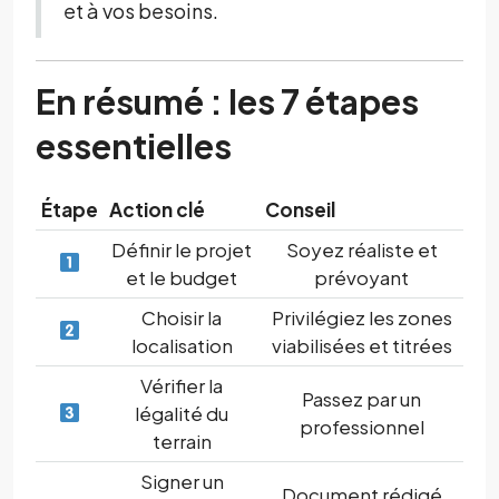
et à vos besoins.
En résumé : les 7 étapes
essentielles
Étape
Action clé
Conseil
Définir le projet
Soyez réaliste et
et le budget
prévoyant
Choisir la
Privilégiez les zones
localisation
viabilisées et titrées
Vérifier la
Passez par un
légalité du
professionnel
terrain
Signer un
Document rédigé