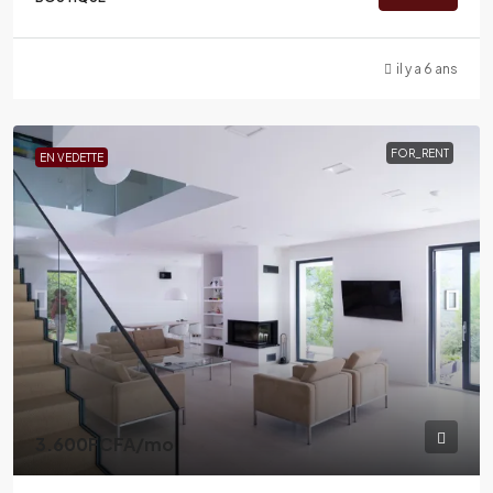
il y a 6 ans
FOR_RENT
EN VEDETTE
3.600FCFA
/mo