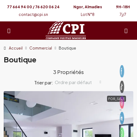
77 664 94 00 / 76 620 06 24
Ngor, Almadies
9H-18H
contact@cpi.sn
Lot N°8
7j/7
Accueil
Commercial
Boutique
Boutique
3 Propriétés
Ordre par défaut
Trier par:
FOR_SALE