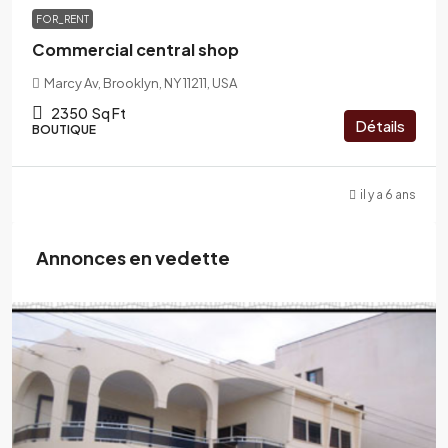
FOR_RENT
Commercial central shop
Marcy Av, Brooklyn, NY 11211, USA
2350
Sq Ft
Détails
BOUTIQUE
il y a 6 ans
Annonces en vedette