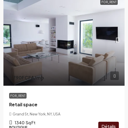
FOR_RENT
1.790FCFA
/mo
FOR_RENT
Retail space
Grand St, New York, NY, USA
1340
Sq Ft
Détails
BOUTIQUE