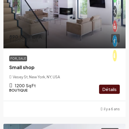
890.000FCFA
3.690FCFA
/sq ft
FOR_SALE
Small shop
Vesey St, New York, NY, USA
1200
Sq Ft
Détails
BOUTIQUE
il y a 6 ans