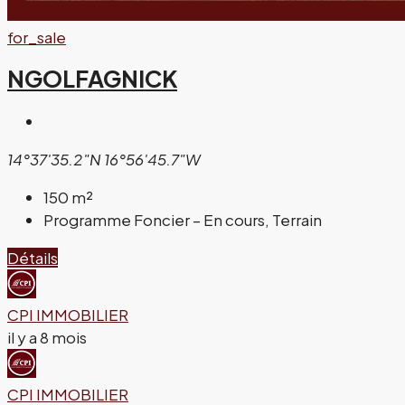
for_sale
NGOLFAGNICK
14°37'35.2"N 16°56'45.7"W
150
m²
Programme Foncier – En cours, Terrain
Détails
CPI IMMOBILIER
il y a 8 mois
CPI IMMOBILIER