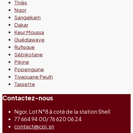
Thiès
Ngor
Sangalkam
Dakar
Keur Moussa
Guédiawaye
Rufisque
Sébikotane
Pikine
Popenguine
Tivaouane Peulh
Tassette
Contactez-nous
Ngor, Lot N°8 à coté de la station Shell
77 664 94 00/ 76 620 06 24
contact@cpi.sn